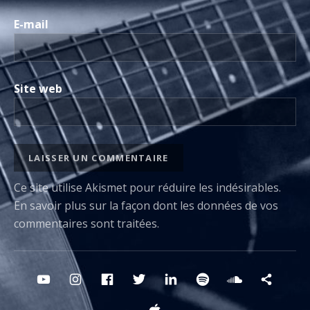
E-mail
Site web
Ce site utilise Akismet pour réduire les indésirables.
En savoir plus sur la façon dont les données de vos
commentaires sont traitées
.
Boutons des médias sociaux
YouTube
Instagram
FB
Twitter
Linkedin
Spotify
Sounclou
Deez
Apple