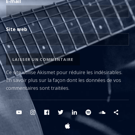
E-mail
Site web
Ce site utilise Akismet pour réduire les indésirables.
En savoir plus sur la façon dont les données de vos
commentaires sont traitées
.
Boutons des médias sociaux
YouTube
Instagram
FB
Twitter
Linkedin
Spotify
Sounclou
Deez
Apple