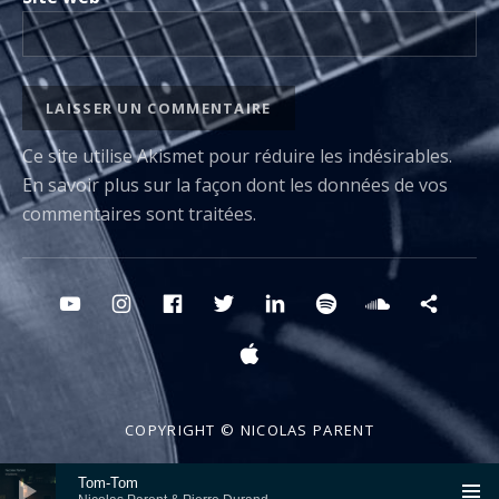
Ce site utilise Akismet pour réduire les indésirables.
En savoir plus sur la façon dont les données de vos
commentaires sont traitées
.
Boutons des médias sociaux
YouTube
Instagram
FB
Twitter
Linkedin
Spotify
Sounclou
Deez
Apple
COPYRIGHT © NICOLAS PARENT
Lecteur audio
Tom-Tom